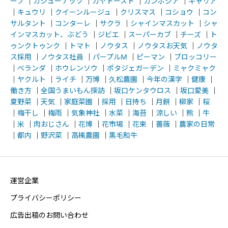
ーブ
｜
カシューナッツ
｜
カヤトースト
｜
カンボジア
｜
キャリア
｜
キュウリ
｜
クイーンルージュ
｜
クリスマス
｜
コショウ
｜
コン
サルタント
｜
コンターレ
｜
サクラ
｜
シャインマスカット
｜
シャ
インマスカット、ぶどう
｜
ジビエ
｜
スーパーカブ
｜
チーズ
｜
ト
ゥンクトゥンク
｜
トマト
｜
ノウタス
｜
ノウタスお天気
｜
ノウタ
ス採用
｜
ノウタス社員
｜
パープルM
｜
ピーマン
｜
ブロッコリー
｜
ベランダ
｜
ホウレンソウ
｜
ポタジェガーデン
｜
ミャクミャク
｜
ヤクルト
｜
ライチ
｜
万博
｜
久松農園
｜
今年の漢字
｜
健康
｜
働き方
｜
全国うまいもん探訪
｜
坂口ケンタウロス
｜
坂口愛美
｜
夏野菜
｜
天気
｜
家庭菜園
｜
採用
｜
日持ち
｜
月餅
｜
柳家
｜
桜
｜
梅干し
｜
梅雨
｜
気象神社
｜
水菜
｜
海苔
｜
涼しい
｜
熊
｜
牛
｜
米
｜
肉おじさん
｜
花博
｜
花市場
｜
花束
｜
薔薇
｜
農家の日常
｜
都内
｜
野沢菜
｜
高槻農園
｜
黒毛和牛
運営企業
プライバシーポリシー
広告出稿のお問い合わせ