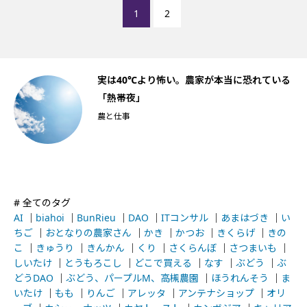
1
2
船
実は40℃より怖い。農家が本当に恐れている
「熱帯夜」
農と仕事
# 全てのタグ
AI
｜
biahoi
｜
BunRieu
｜
DAO
｜
ITコンサル
｜
あまはづき
｜
い
ちご
｜
おとなりの農家さん
｜
かき
｜
かつお
｜
きくらげ
｜
きの
こ
｜
きゅうり
｜
きんかん
｜
くり
｜
さくらんぼ
｜
さつまいも
｜
しいたけ
｜
とうもろこし
｜
どこで買える
｜
なす
｜
ぶどう
｜
ぶ
どうDAO
｜
ぶどう、パープルM、高槻農園
｜
ほうれんそう
｜
ま
いたけ
｜
もも
｜
りんご
｜
アレッタ
｜
アンテナショップ
｜
オリ