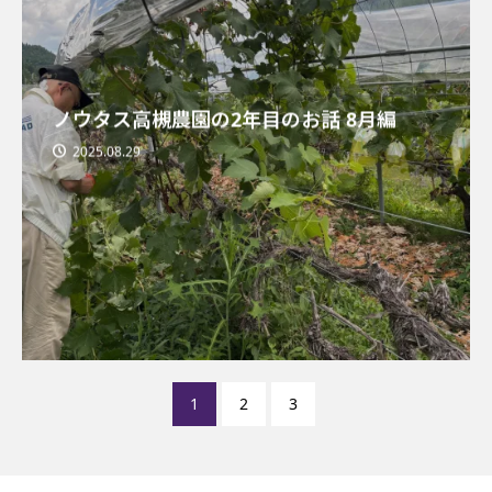
ノウタス高槻農園の2年目のお話 8月編
2025.08.29
1
2
3