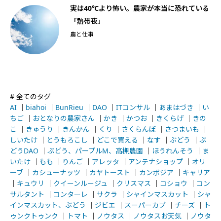
船
実は40℃より怖い。農家が本当に恐れている
「熱帯夜」
農と仕事
# 全てのタグ
AI
｜
biahoi
｜
BunRieu
｜
DAO
｜
ITコンサル
｜
あまはづき
｜
い
ちご
｜
おとなりの農家さん
｜
かき
｜
かつお
｜
きくらげ
｜
きの
こ
｜
きゅうり
｜
きんかん
｜
くり
｜
さくらんぼ
｜
さつまいも
｜
しいたけ
｜
とうもろこし
｜
どこで買える
｜
なす
｜
ぶどう
｜
ぶ
どうDAO
｜
ぶどう、パープルM、高槻農園
｜
ほうれんそう
｜
ま
いたけ
｜
もも
｜
りんご
｜
アレッタ
｜
アンテナショップ
｜
オリ
ーブ
｜
カシューナッツ
｜
カヤトースト
｜
カンボジア
｜
キャリア
｜
キュウリ
｜
クイーンルージュ
｜
クリスマス
｜
コショウ
｜
コン
サルタント
｜
コンターレ
｜
サクラ
｜
シャインマスカット
｜
シャ
インマスカット、ぶどう
｜
ジビエ
｜
スーパーカブ
｜
チーズ
｜
ト
ゥンクトゥンク
｜
トマト
｜
ノウタス
｜
ノウタスお天気
｜
ノウタ