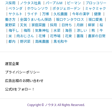
ス採用
｜
ノウタス社員
｜
パープルM
｜
ピーマン
｜
ブロッコリー
｜
ベランダ
｜
ホウレンソウ
｜
ポタジェガーデン
｜
ミャクミャク
｜
ヤクルト
｜
ライチ
｜
万博
｜
久松農園
｜
今年の漢字
｜
健康
｜
働き方
｜
全国うまいもん探訪
｜
坂口ケンタウロス
｜
坂口愛美
｜
夏野菜
｜
天気
｜
家庭菜園
｜
採用
｜
日持ち
｜
月餅
｜
柳家
｜
桜
｜
梅干し
｜
梅雨
｜
気象神社
｜
水菜
｜
海苔
｜
涼しい
｜
熊
｜
牛
｜
米
｜
肉おじさん
｜
花博
｜
花市場
｜
花束
｜
薔薇
｜
農家の日常
｜
都内
｜
野沢菜
｜
高槻農園
｜
黒毛和牛
運営企業
プライバシーポリシー
広告出稿のお問い合わせ
公式Xをフォロー！
Copyright © ノウタス All Rights Reserved.