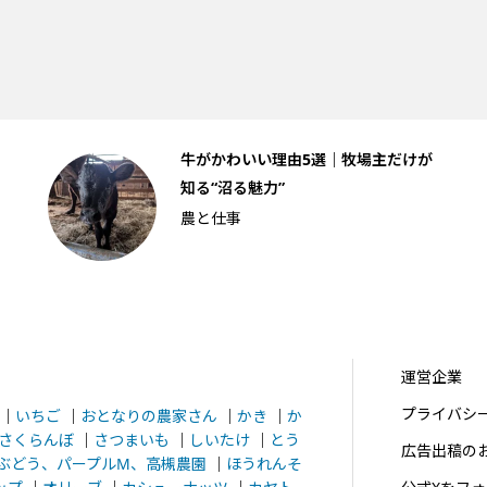
牛がかわいい理由5選｜牧場主だけが
知る“沼る魅力”
農と仕事
運営企業
プライバシ
｜
いちご
｜
おとなりの農家さん
｜
かき
｜
か
さくらんぼ
｜
さつまいも
｜
しいたけ
｜
とう
広告出稿の
ぶどう、パープルM、高槻農園
｜
ほうれんそ