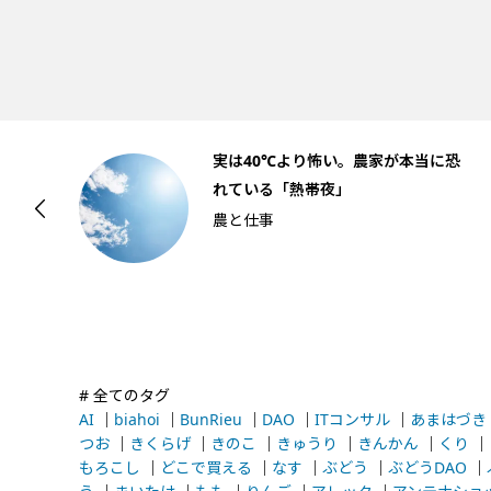
庵
実は40℃より怖い。農家が本当に恐
れている「熱帯夜」
農と仕事
# 全てのタグ
AI
｜
biahoi
｜
BunRieu
｜
DAO
｜
ITコンサル
｜
あまはづき
つお
｜
きくらげ
｜
きのこ
｜
きゅうり
｜
きんかん
｜
くり
｜
もろこし
｜
どこで買える
｜
なす
｜
ぶどう
｜
ぶどうDAO
｜