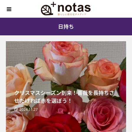
日持ち
クリスマスシーズン到来！薔薇を長持ちさ
せたければ赤を選ぼう！
2024.11.27