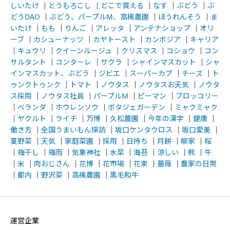
しいたけ
｜
とうもろこし
｜
どこで買える
｜
なす
｜
ぶどう
｜
ぶ
どうDAO
｜
ぶどう、パープルM、高槻農園
｜
ほうれんそう
｜
ま
いたけ
｜
もも
｜
りんご
｜
アレッタ
｜
アンテナショップ
｜
オリ
ーブ
｜
カシューナッツ
｜
カヤトースト
｜
カンボジア
｜
キャリア
｜
キュウリ
｜
クイーンルージュ
｜
クリスマス
｜
コショウ
｜
コン
サルタント
｜
コンターレ
｜
サクラ
｜
シャインマスカット
｜
シャ
インマスカット、ぶどう
｜
ジビエ
｜
スーパーカブ
｜
チーズ
｜
ト
ゥンクトゥンク
｜
トマト
｜
ノウタス
｜
ノウタスお天気
｜
ノウタ
ス採用
｜
ノウタス社員
｜
パープルM
｜
ピーマン
｜
ブロッコリー
｜
ベランダ
｜
ホウレンソウ
｜
ポタジェガーデン
｜
ミャクミャク
｜
ヤクルト
｜
ライチ
｜
万博
｜
久松農園
｜
今年の漢字
｜
健康
｜
働き方
｜
全国うまいもん探訪
｜
坂口ケンタウロス
｜
坂口愛美
｜
夏野菜
｜
天気
｜
家庭菜園
｜
採用
｜
日持ち
｜
月餅
｜
柳家
｜
桜
｜
梅干し
｜
梅雨
｜
気象神社
｜
水菜
｜
海苔
｜
涼しい
｜
熊
｜
牛
｜
米
｜
肉おじさん
｜
花博
｜
花市場
｜
花束
｜
薔薇
｜
農家の日常
｜
都内
｜
野沢菜
｜
高槻農園
｜
黒毛和牛
運営企業