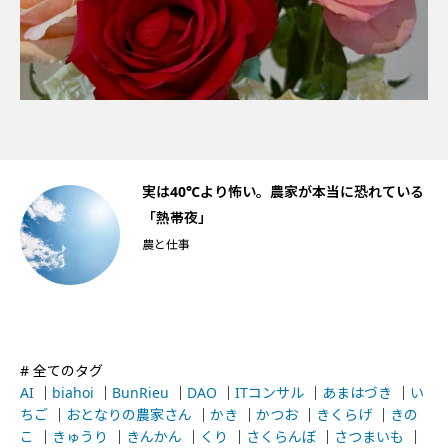
船
実は40℃より怖い。農家が本当に恐れている
「熱帯夜」
農と仕事
# 全てのタグ
AI
｜
biahoi
｜
BunRieu
｜
DAO
｜
ITコンサル
｜
あまはづき
｜
い
ちご
｜
おとなりの農家さん
｜
かき
｜
かつお
｜
きくらげ
｜
きの
こ
｜
きゅうり
｜
きんかん
｜
くり
｜
さくらんぼ
｜
さつまいも
｜