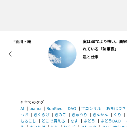
庵
実は40℃より怖い。農家が本当に恐
れている「熱帯夜」
農と仕事
# 全てのタグ
AI
｜
biahoi
｜
BunRieu
｜
DAO
｜
ITコンサル
｜
あまはづき
つお
｜
きくらげ
｜
きのこ
｜
きゅうり
｜
きんかん
｜
くり
｜
もろこし
｜
どこで買える
｜
なす
｜
ぶどう
｜
ぶどうDAO
｜