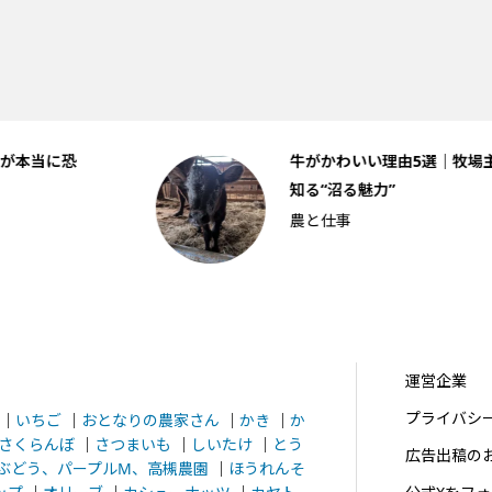
牛がかわいい理由5選｜牧場主だけが
知る“沼る魅力”
農と仕事
運営企業
プライバシ
｜
いちご
｜
おとなりの農家さん
｜
かき
｜
か
さくらんぼ
｜
さつまいも
｜
しいたけ
｜
とう
広告出稿の
ぶどう、パープルM、高槻農園
｜
ほうれんそ