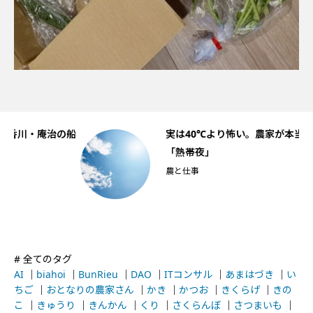
の船
実は40℃より怖い。農家が本当に恐れている
「熱帯夜」
農と仕事
# 全てのタグ
AI
｜
biahoi
｜
BunRieu
｜
DAO
｜
ITコンサル
｜
あまはづき
｜
い
ちご
｜
おとなりの農家さん
｜
かき
｜
かつお
｜
きくらげ
｜
きの
こ
｜
きゅうり
｜
きんかん
｜
くり
｜
さくらんぼ
｜
さつまいも
｜