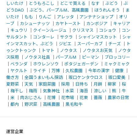
しいたけ
｜
とうもろこし
｜
どこで買える
｜
なす
｜
ぶどう
｜
ぶ
どうDAO
｜
ぶどう、パープルM、高槻農園
｜
ほうれんそう
｜
ま
いたけ
｜
もも
｜
りんご
｜
アレッタ
｜
アンテナショップ
｜
オリ
ーブ
｜
カシューナッツ
｜
カヤトースト
｜
カンボジア
｜
キャリア
｜
キュウリ
｜
クイーンルージュ
｜
クリスマス
｜
コショウ
｜
コン
サルタント
｜
コンターレ
｜
サクラ
｜
シャインマスカット
｜
シャ
インマスカット、ぶどう
｜
ジビエ
｜
スーパーカブ
｜
チーズ
｜
ト
ゥンクトゥンク
｜
トマト
｜
ノウタス
｜
ノウタスお天気
｜
ノウタ
ス採用
｜
ノウタス社員
｜
パープルM
｜
ピーマン
｜
ブロッコリー
｜
ベランダ
｜
ホウレンソウ
｜
ポタジェガーデン
｜
ミャクミャク
｜
ヤクルト
｜
ライチ
｜
万博
｜
久松農園
｜
今年の漢字
｜
健康
｜
働き方
｜
全国うまいもん探訪
｜
坂口ケンタウロス
｜
坂口愛美
｜
夏野菜
｜
天気
｜
家庭菜園
｜
採用
｜
日持ち
｜
月餅
｜
柳家
｜
桜
｜
梅干し
｜
梅雨
｜
気象神社
｜
水菜
｜
海苔
｜
涼しい
｜
熊
｜
牛
｜
米
｜
肉おじさん
｜
花博
｜
花市場
｜
花束
｜
薔薇
｜
農家の日常
｜
都内
｜
野沢菜
｜
高槻農園
｜
黒毛和牛
運営企業