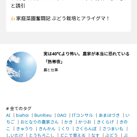
と誘引
家庭菜園奮闘記 ぶどう栽培とアライグマ！
船
実は40℃より怖い。農家が本当に恐れている
「熱帯夜」
農と仕事
# 全てのタグ
AI
｜
biahoi
｜
BunRieu
｜
DAO
｜
ITコンサル
｜
あまはづき
｜
い
ちご
｜
おとなりの農家さん
｜
かき
｜
かつお
｜
きくらげ
｜
きの
こ
｜
きゅうり
｜
きんかん
｜
くり
｜
さくらんぼ
｜
さつまいも
｜
しいたけ
｜
とうもろこし
｜
どこで買える
｜
なす
｜
ぶどう
｜
ぶ