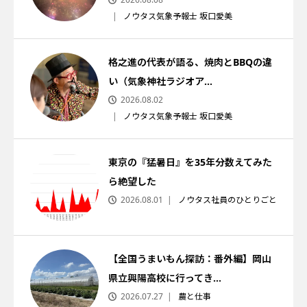
ノウタス気象予報士 坂口愛美
格之進の代表が語る、焼肉とBBQの違
い（気象神社ラジオア...
2026.08.02
ノウタス気象予報士 坂口愛美
東京の『猛暑日』を35年分数えてみた
ら絶望した
2026.08.01
ノウタス社員のひとりごと
【全国うまいもん探訪：番外編】岡山
県立興陽高校に行ってき...
2026.07.27
農と仕事