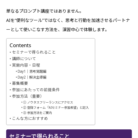
単なるプロンプト講座ではありません。
AIを“便利なツール”ではなく、思考と行動を加速させるパートナ
ーとして使いこなす方法を、演習中心で体験します。
Contents
セミナーで得られること
講師について
実施内容・日程
Day1｜思考覚醒編
Day2｜解決主導編
募集概要
参加にあたっての前提条件
参加方法（重要）
① ノウタスフリーランスにアクセス
② 登録フォーム「AIセミナー参加希望」と記入
③ 参加方法をご案内
こんな方におすすめ
セミナーで得られること