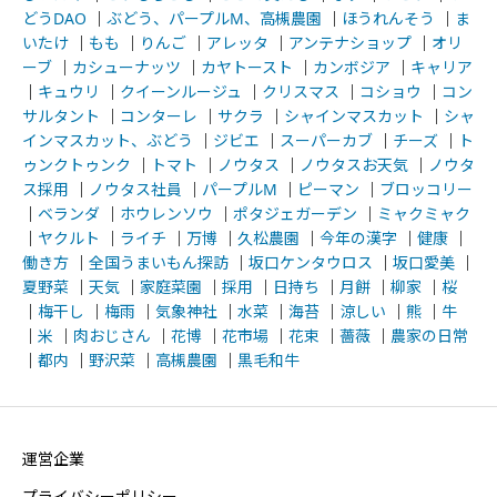
どうDAO
｜
ぶどう、パープルM、高槻農園
｜
ほうれんそう
｜
ま
いたけ
｜
もも
｜
りんご
｜
アレッタ
｜
アンテナショップ
｜
オリ
ーブ
｜
カシューナッツ
｜
カヤトースト
｜
カンボジア
｜
キャリア
｜
キュウリ
｜
クイーンルージュ
｜
クリスマス
｜
コショウ
｜
コン
サルタント
｜
コンターレ
｜
サクラ
｜
シャインマスカット
｜
シャ
インマスカット、ぶどう
｜
ジビエ
｜
スーパーカブ
｜
チーズ
｜
ト
ゥンクトゥンク
｜
トマト
｜
ノウタス
｜
ノウタスお天気
｜
ノウタ
ス採用
｜
ノウタス社員
｜
パープルM
｜
ピーマン
｜
ブロッコリー
｜
ベランダ
｜
ホウレンソウ
｜
ポタジェガーデン
｜
ミャクミャク
｜
ヤクルト
｜
ライチ
｜
万博
｜
久松農園
｜
今年の漢字
｜
健康
｜
働き方
｜
全国うまいもん探訪
｜
坂口ケンタウロス
｜
坂口愛美
｜
夏野菜
｜
天気
｜
家庭菜園
｜
採用
｜
日持ち
｜
月餅
｜
柳家
｜
桜
｜
梅干し
｜
梅雨
｜
気象神社
｜
水菜
｜
海苔
｜
涼しい
｜
熊
｜
牛
｜
米
｜
肉おじさん
｜
花博
｜
花市場
｜
花束
｜
薔薇
｜
農家の日常
｜
都内
｜
野沢菜
｜
高槻農園
｜
黒毛和牛
運営企業
プライバシーポリシー