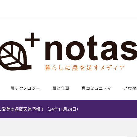
農テクノロジー
農と仕事
農コミュニティ
ノウタ
口愛美の週間天気予報！（24年11月24日）