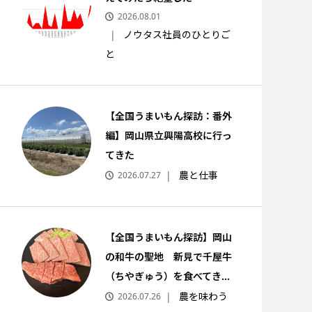
2026.08.01
ノウタス社員のひとりご
と
【全国うまいもん探訪：番外
編】岡山県立興陽高校に行っ
てきた
農と仕事
2026.07.27
【全国うまいもん探訪】岡山
の和牛の聖地 新見で千屋牛
（ちやぎゅう）を食べてき...
農を味わう
2026.07.26