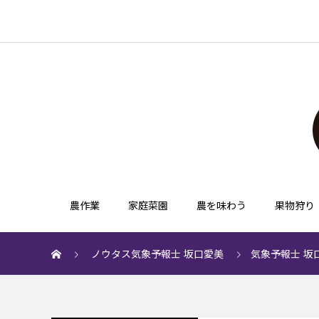
農作業
家庭菜園
農を味わう
果物狩り
ノウタス気象予報士 坂口愛美
気象予報士 坂