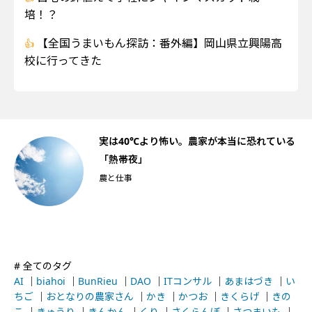
培！？
【全国うまいもん探訪：番外編】岡山県立興陽高
校に行ってきた
船
実は40℃より怖い。農家が本当に恐れている
「熱帯夜」
農と仕事
# 全てのタグ
AI
｜
biahoi
｜
BunRieu
｜
DAO
｜
ITコンサル
｜
あまはづき
｜
い
ちご
｜
おとなりの農家さん
｜
かき
｜
かつお
｜
きくらげ
｜
きの
こ
｜
きゅうり
｜
きんかん
｜
くり
｜
さくらんぼ
｜
さつまいも
｜