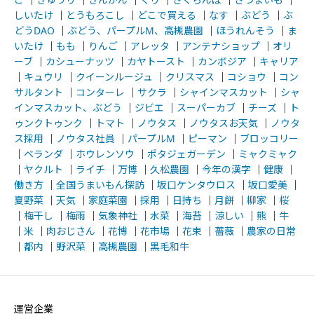
しいたけ
｜
とうもろこし
｜
どこで買える
｜
なす
｜
ぶどう
｜
ぶ
どうDAO
｜
ぶどう、パープルM、高槻農園
｜
ほうれんそう
｜
ま
いたけ
｜
もも
｜
りんご
｜
アレッタ
｜
アンテナショップ
｜
オリ
ーブ
｜
カシューナッツ
｜
カヤトースト
｜
カンボジア
｜
キャリア
｜
キュウリ
｜
クイーンルージュ
｜
クリスマス
｜
コショウ
｜
コン
サルタント
｜
コンターレ
｜
サクラ
｜
シャインマスカット
｜
シャ
インマスカット、ぶどう
｜
ジビエ
｜
スーパーカブ
｜
チーズ
｜
ト
ゥンクトゥンク
｜
トマト
｜
ノウタス
｜
ノウタスお天気
｜
ノウタ
ス採用
｜
ノウタス社員
｜
パープルM
｜
ピーマン
｜
ブロッコリー
｜
ベランダ
｜
ホウレンソウ
｜
ポタジェガーデン
｜
ミャクミャク
｜
ヤクルト
｜
ライチ
｜
万博
｜
久松農園
｜
今年の漢字
｜
健康
｜
働き方
｜
全国うまいもん探訪
｜
坂口ケンタウロス
｜
坂口愛美
｜
夏野菜
｜
天気
｜
家庭菜園
｜
採用
｜
日持ち
｜
月餅
｜
柳家
｜
桜
｜
梅干し
｜
梅雨
｜
気象神社
｜
水菜
｜
海苔
｜
涼しい
｜
熊
｜
牛
｜
米
｜
肉おじさん
｜
花博
｜
花市場
｜
花束
｜
薔薇
｜
農家の日常
｜
都内
｜
野沢菜
｜
高槻農園
｜
黒毛和牛
運営企業