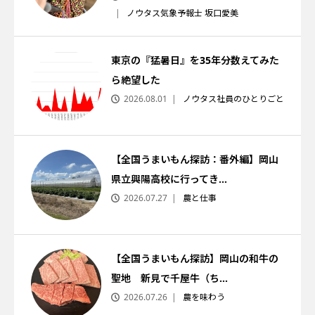
ノウタス気象予報士 坂口愛美
東京の『猛暑日』を35年分数えてみた
ら絶望した
2026.08.01
ノウタス社員のひとりごと
【全国うまいもん探訪：番外編】岡山
県立興陽高校に行ってき...
2026.07.27
農と仕事
【全国うまいもん探訪】岡山の和牛の
聖地 新見で千屋牛（ち...
2026.07.26
農を味わう