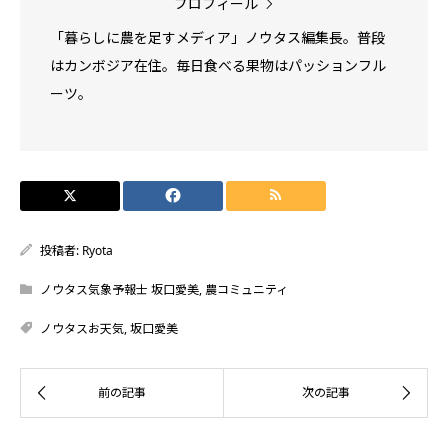
プロフィール
「暮らしに農を足すメディア」ノウタス編集長。普段
はカンボジア在住。毎日食べる果物はパッションフル
ーツ。
投稿者:
Ryota
ノウタス気象予報士 坂口愛美
,
農コミュニティ
ノウタスお天気
,
坂口愛美