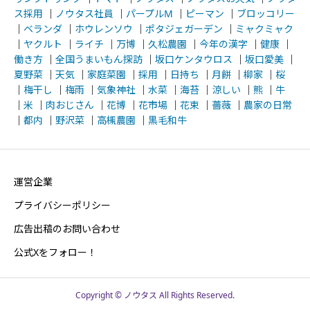
ス採用
｜
ノウタス社員
｜
パープルM
｜
ピーマン
｜
ブロッコリー
｜
ベランダ
｜
ホウレンソウ
｜
ポタジェガーデン
｜
ミャクミャク
｜
ヤクルト
｜
ライチ
｜
万博
｜
久松農園
｜
今年の漢字
｜
健康
｜
働き方
｜
全国うまいもん探訪
｜
坂口ケンタウロス
｜
坂口愛美
｜
夏野菜
｜
天気
｜
家庭菜園
｜
採用
｜
日持ち
｜
月餅
｜
柳家
｜
桜
｜
梅干し
｜
梅雨
｜
気象神社
｜
水菜
｜
海苔
｜
涼しい
｜
熊
｜
牛
｜
米
｜
肉おじさん
｜
花博
｜
花市場
｜
花束
｜
薔薇
｜
農家の日常
｜
都内
｜
野沢菜
｜
高槻農園
｜
黒毛和牛
運営企業
プライバシーポリシー
広告出稿のお問い合わせ
公式Xをフォロー！
Copyright © ノウタス All Rights Reserved.