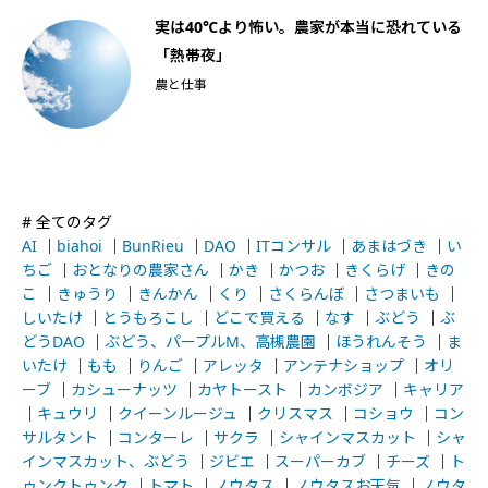
船
実は40℃より怖い。農家が本当に恐れている
「熱帯夜」
農と仕事
# 全てのタグ
AI
｜
biahoi
｜
BunRieu
｜
DAO
｜
ITコンサル
｜
あまはづき
｜
い
ちご
｜
おとなりの農家さん
｜
かき
｜
かつお
｜
きくらげ
｜
きの
こ
｜
きゅうり
｜
きんかん
｜
くり
｜
さくらんぼ
｜
さつまいも
｜
しいたけ
｜
とうもろこし
｜
どこで買える
｜
なす
｜
ぶどう
｜
ぶ
どうDAO
｜
ぶどう、パープルM、高槻農園
｜
ほうれんそう
｜
ま
いたけ
｜
もも
｜
りんご
｜
アレッタ
｜
アンテナショップ
｜
オリ
ーブ
｜
カシューナッツ
｜
カヤトースト
｜
カンボジア
｜
キャリア
｜
キュウリ
｜
クイーンルージュ
｜
クリスマス
｜
コショウ
｜
コン
サルタント
｜
コンターレ
｜
サクラ
｜
シャインマスカット
｜
シャ
インマスカット、ぶどう
｜
ジビエ
｜
スーパーカブ
｜
チーズ
｜
ト
ゥンクトゥンク
｜
トマト
｜
ノウタス
｜
ノウタスお天気
｜
ノウタ