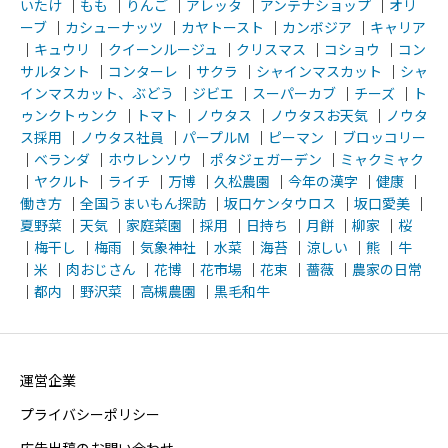
いたけ
｜
もも
｜
りんご
｜
アレッタ
｜
アンテナショップ
｜
オリ
ーブ
｜
カシューナッツ
｜
カヤトースト
｜
カンボジア
｜
キャリア
｜
キュウリ
｜
クイーンルージュ
｜
クリスマス
｜
コショウ
｜
コン
サルタント
｜
コンターレ
｜
サクラ
｜
シャインマスカット
｜
シャ
インマスカット、ぶどう
｜
ジビエ
｜
スーパーカブ
｜
チーズ
｜
ト
ゥンクトゥンク
｜
トマト
｜
ノウタス
｜
ノウタスお天気
｜
ノウタ
ス採用
｜
ノウタス社員
｜
パープルM
｜
ピーマン
｜
ブロッコリー
｜
ベランダ
｜
ホウレンソウ
｜
ポタジェガーデン
｜
ミャクミャク
｜
ヤクルト
｜
ライチ
｜
万博
｜
久松農園
｜
今年の漢字
｜
健康
｜
働き方
｜
全国うまいもん探訪
｜
坂口ケンタウロス
｜
坂口愛美
｜
夏野菜
｜
天気
｜
家庭菜園
｜
採用
｜
日持ち
｜
月餅
｜
柳家
｜
桜
｜
梅干し
｜
梅雨
｜
気象神社
｜
水菜
｜
海苔
｜
涼しい
｜
熊
｜
牛
｜
米
｜
肉おじさん
｜
花博
｜
花市場
｜
花束
｜
薔薇
｜
農家の日常
｜
都内
｜
野沢菜
｜
高槻農園
｜
黒毛和牛
運営企業
プライバシーポリシー