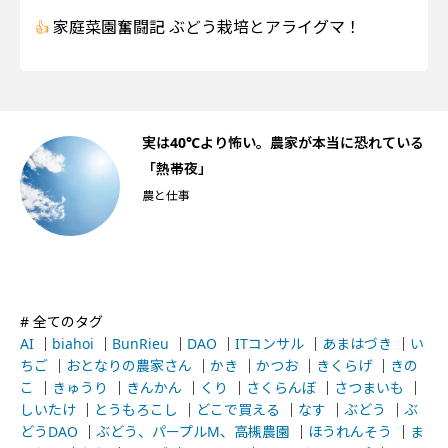
家庭菜園奮闘記 ぶどう栽培とアライグマ！
船
実は40℃より怖い。農家が本当に恐れている
「熱帯夜」
農と仕事
# 全てのタグ
AI
｜
biahoi
｜
BunRieu
｜
DAO
｜
ITコンサル
｜
あまはづき
｜
い
ちご
｜
おとなりの農家さん
｜
かき
｜
かつお
｜
きくらげ
｜
きの
こ
｜
きゅうり
｜
きんかん
｜
くり
｜
さくらんぼ
｜
さつまいも
｜
しいたけ
｜
とうもろこし
｜
どこで買える
｜
なす
｜
ぶどう
｜
ぶ
どうDAO
｜
ぶどう、パープルM、高槻農園
｜
ほうれんそう
｜
ま