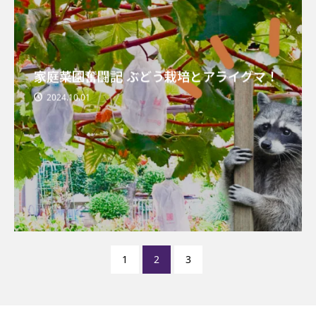
家庭菜園奮闘記 ぶどう栽培とアライグマ！
2024.10.01
1
2
3