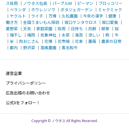
ス採用
｜
ノウタス社員
｜
パープルM
｜
ピーマン
｜
ブロッコリー
｜
ベランダ
｜
ホウレンソウ
｜
ポタジェガーデン
｜
ミャクミャク
｜
ヤクルト
｜
ライチ
｜
万博
｜
久松農園
｜
今年の漢字
｜
健康
｜
働き方
｜
全国うまいもん探訪
｜
坂口ケンタウロス
｜
坂口愛美
｜
夏野菜
｜
天気
｜
家庭菜園
｜
採用
｜
日持ち
｜
月餅
｜
柳家
｜
桜
｜
梅干し
｜
梅雨
｜
気象神社
｜
水菜
｜
海苔
｜
涼しい
｜
熊
｜
牛
｜
米
｜
肉おじさん
｜
花博
｜
花市場
｜
花束
｜
薔薇
｜
農家の日常
｜
都内
｜
野沢菜
｜
高槻農園
｜
黒毛和牛
運営企業
プライバシーポリシー
広告出稿のお問い合わせ
公式Xをフォロー！
Copyright © ノウタス All Rights Reserved.