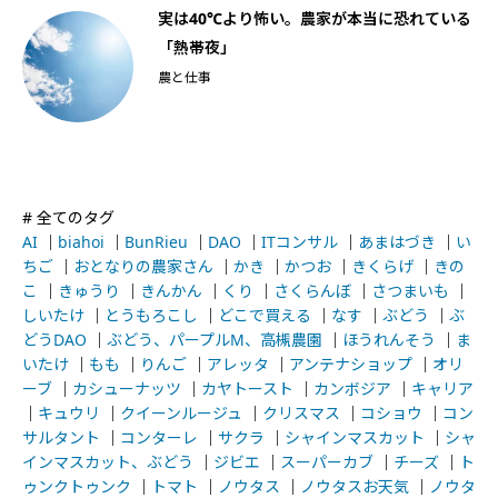
船
実は40℃より怖い。農家が本当に恐れている
「熱帯夜」
農と仕事
# 全てのタグ
AI
｜
biahoi
｜
BunRieu
｜
DAO
｜
ITコンサル
｜
あまはづき
｜
い
ちご
｜
おとなりの農家さん
｜
かき
｜
かつお
｜
きくらげ
｜
きの
こ
｜
きゅうり
｜
きんかん
｜
くり
｜
さくらんぼ
｜
さつまいも
｜
しいたけ
｜
とうもろこし
｜
どこで買える
｜
なす
｜
ぶどう
｜
ぶ
どうDAO
｜
ぶどう、パープルM、高槻農園
｜
ほうれんそう
｜
ま
いたけ
｜
もも
｜
りんご
｜
アレッタ
｜
アンテナショップ
｜
オリ
ーブ
｜
カシューナッツ
｜
カヤトースト
｜
カンボジア
｜
キャリア
｜
キュウリ
｜
クイーンルージュ
｜
クリスマス
｜
コショウ
｜
コン
サルタント
｜
コンターレ
｜
サクラ
｜
シャインマスカット
｜
シャ
インマスカット、ぶどう
｜
ジビエ
｜
スーパーカブ
｜
チーズ
｜
ト
ゥンクトゥンク
｜
トマト
｜
ノウタス
｜
ノウタスお天気
｜
ノウタ