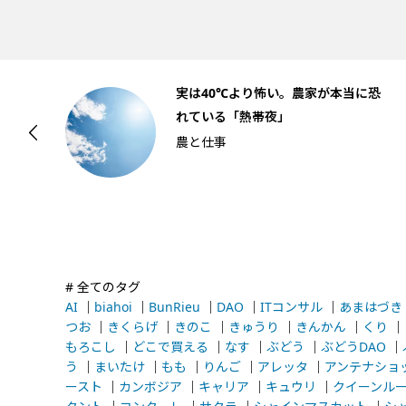
庵
実は40℃より怖い。農家が本当に恐
れている「熱帯夜」
農と仕事
# 全てのタグ
AI
｜
biahoi
｜
BunRieu
｜
DAO
｜
ITコンサル
｜
あまはづき
つお
｜
きくらげ
｜
きのこ
｜
きゅうり
｜
きんかん
｜
くり
｜
もろこし
｜
どこで買える
｜
なす
｜
ぶどう
｜
ぶどうDAO
｜
う
｜
まいたけ
｜
もも
｜
りんご
｜
アレッタ
｜
アンテナショ
ースト
｜
カンボジア
｜
キャリア
｜
キュウリ
｜
クイーンル