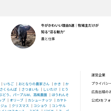
牛がかわいい理由5選｜牧場主だけが
知る“沼る魅力”
農と仕事
運営企業
プライバシ
｜
いちご
｜
おとなりの農家さん
｜
かき
｜
か
さくらんぼ
｜
さつまいも
｜
しいたけ
｜
とう
広告出稿の
ぶどう、パープルM、高槻農園
｜
ほうれんそ
ップ
｜
オリーブ
｜
カシューナッツ
｜
カヤト
公式Xをフ
ージュ
｜
クリスマス
｜
コショウ
｜
コンサル