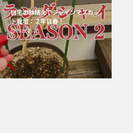
自宅の鉢植えでシャインマスカッ
ト栽培：２年目春！
2025.03.31