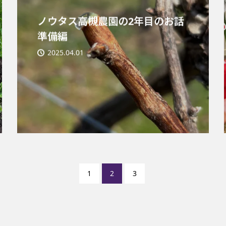
ノウタス高槻農園の2年目のお話
準備編
2025.04.01
1
2
3