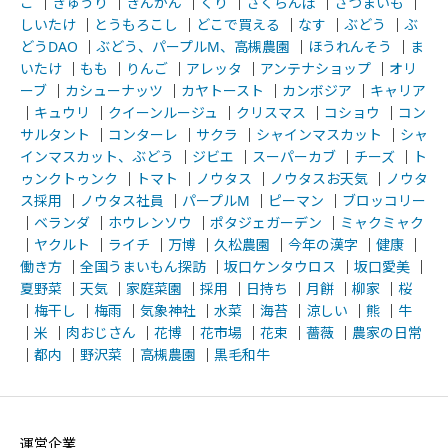
こ
｜
きゅうり
｜
きんかん
｜
くり
｜
さくらんぼ
｜
さつまいも
｜
しいたけ
｜
とうもろこし
｜
どこで買える
｜
なす
｜
ぶどう
｜
ぶ
どうDAO
｜
ぶどう、パープルM、高槻農園
｜
ほうれんそう
｜
ま
いたけ
｜
もも
｜
りんご
｜
アレッタ
｜
アンテナショップ
｜
オリ
ーブ
｜
カシューナッツ
｜
カヤトースト
｜
カンボジア
｜
キャリア
｜
キュウリ
｜
クイーンルージュ
｜
クリスマス
｜
コショウ
｜
コン
サルタント
｜
コンターレ
｜
サクラ
｜
シャインマスカット
｜
シャ
インマスカット、ぶどう
｜
ジビエ
｜
スーパーカブ
｜
チーズ
｜
ト
ゥンクトゥンク
｜
トマト
｜
ノウタス
｜
ノウタスお天気
｜
ノウタ
ス採用
｜
ノウタス社員
｜
パープルM
｜
ピーマン
｜
ブロッコリー
｜
ベランダ
｜
ホウレンソウ
｜
ポタジェガーデン
｜
ミャクミャク
｜
ヤクルト
｜
ライチ
｜
万博
｜
久松農園
｜
今年の漢字
｜
健康
｜
働き方
｜
全国うまいもん探訪
｜
坂口ケンタウロス
｜
坂口愛美
｜
夏野菜
｜
天気
｜
家庭菜園
｜
採用
｜
日持ち
｜
月餅
｜
柳家
｜
桜
｜
梅干し
｜
梅雨
｜
気象神社
｜
水菜
｜
海苔
｜
涼しい
｜
熊
｜
牛
｜
米
｜
肉おじさん
｜
花博
｜
花市場
｜
花束
｜
薔薇
｜
農家の日常
｜
都内
｜
野沢菜
｜
高槻農園
｜
黒毛和牛
運営企業