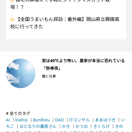
培！？
【全国うまいもん探訪：番外編】岡山県立興陽高
校に行ってきた
船
実は40℃より怖い。農家が本当に恐れている
「熱帯夜」
農と仕事
# 全てのタグ
AI
｜
biahoi
｜
BunRieu
｜
DAO
｜
ITコンサル
｜
あまはづき
｜
い
ちご
｜
おとなりの農家さん
｜
かき
｜
かつお
｜
きくらげ
｜
きの