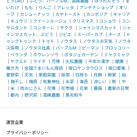
どうDAO
｜
ぶどう、パープルM、高槻農園
｜
ほうれんそう
｜
ま
いたけ
｜
もも
｜
りんご
｜
アレッタ
｜
アンテナショップ
｜
オリ
ーブ
｜
カシューナッツ
｜
カヤトースト
｜
カンボジア
｜
キャリア
｜
キュウリ
｜
クイーンルージュ
｜
クリスマス
｜
コショウ
｜
コン
サルタント
｜
コンターレ
｜
サクラ
｜
シャインマスカット
｜
シャ
インマスカット、ぶどう
｜
ジビエ
｜
スーパーカブ
｜
チーズ
｜
ト
ゥンクトゥンク
｜
トマト
｜
ノウタス
｜
ノウタスお天気
｜
ノウタ
ス採用
｜
ノウタス社員
｜
パープルM
｜
ピーマン
｜
ブロッコリー
｜
ベランダ
｜
ホウレンソウ
｜
ポタジェガーデン
｜
ミャクミャク
｜
ヤクルト
｜
ライチ
｜
万博
｜
久松農園
｜
今年の漢字
｜
健康
｜
働き方
｜
全国うまいもん探訪
｜
坂口ケンタウロス
｜
坂口愛美
｜
夏野菜
｜
天気
｜
家庭菜園
｜
採用
｜
日持ち
｜
月餅
｜
柳家
｜
桜
｜
梅干し
｜
梅雨
｜
気象神社
｜
水菜
｜
海苔
｜
涼しい
｜
熊
｜
牛
｜
米
｜
肉おじさん
｜
花博
｜
花市場
｜
花束
｜
薔薇
｜
農家の日常
｜
都内
｜
野沢菜
｜
高槻農園
｜
黒毛和牛
運営企業
プライバシーポリシー