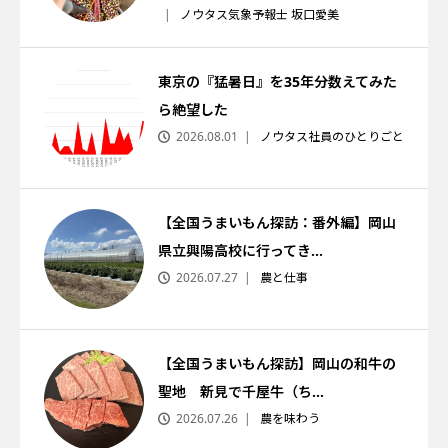
ノウタス気象予報士 坂口愛美
東京の『猛暑日』を35年分数えてみた
ら絶望した
2026.08.01
ノウタス社員のひとりごと
【全国うまいもん探訪：番外編】岡山
県立興陽高校に行ってき...
2026.07.27
農と仕事
【全国うまいもん探訪】岡山の和牛の
聖地 新見で千屋牛（ち...
2026.07.26
農を味わう