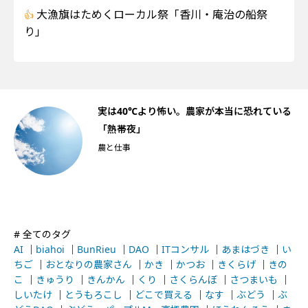
大漁旗はためくローカル祭「香川・庵治の船祭
り」
船
実は40℃より怖い。農家が本当に恐れている
「熱帯夜」
農と仕事
# 全てのタグ
AI
｜
biahoi
｜
BunRieu
｜
DAO
｜
ITコンサル
｜
あまはづき
｜
い
ちご
｜
おとなりの農家さん
｜
かき
｜
かつお
｜
きくらげ
｜
きの
こ
｜
きゅうり
｜
きんかん
｜
くり
｜
さくらんぼ
｜
さつまいも
｜
しいたけ
｜
とうもろこし
｜
どこで買える
｜
なす
｜
ぶどう
｜
ぶ