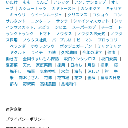
いたけ
｜
もも
｜
りんご
｜
アレッタ
｜
アンテナショップ
｜
オリ
ーブ
｜
カシューナッツ
｜
カヤトースト
｜
カンボジア
｜
キャリア
｜
キュウリ
｜
クイーンルージュ
｜
クリスマス
｜
コショウ
｜
コン
サルタント
｜
コンターレ
｜
サクラ
｜
シャインマスカット
｜
シャ
インマスカット、ぶどう
｜
ジビエ
｜
スーパーカブ
｜
チーズ
｜
ト
ゥンクトゥンク
｜
トマト
｜
ノウタス
｜
ノウタスお天気
｜
ノウタ
ス採用
｜
ノウタス社員
｜
パープルM
｜
ピーマン
｜
ブロッコリー
｜
ベランダ
｜
ホウレンソウ
｜
ポタジェガーデン
｜
ミャクミャク
｜
ヤクルト
｜
ライチ
｜
万博
｜
久松農園
｜
今年の漢字
｜
健康
｜
働き方
｜
全国うまいもん探訪
｜
坂口ケンタウロス
｜
坂口愛美
｜
夏野菜
｜
天気
｜
家庭菜園
｜
採用
｜
日持ち
｜
月餅
｜
柳家
｜
桜
｜
梅干し
｜
梅雨
｜
気象神社
｜
水菜
｜
海苔
｜
涼しい
｜
熊
｜
牛
｜
米
｜
肉おじさん
｜
花博
｜
花市場
｜
花束
｜
薔薇
｜
農家の日常
｜
都内
｜
野沢菜
｜
高槻農園
｜
黒毛和牛
運営企業
プライバシーポリシー