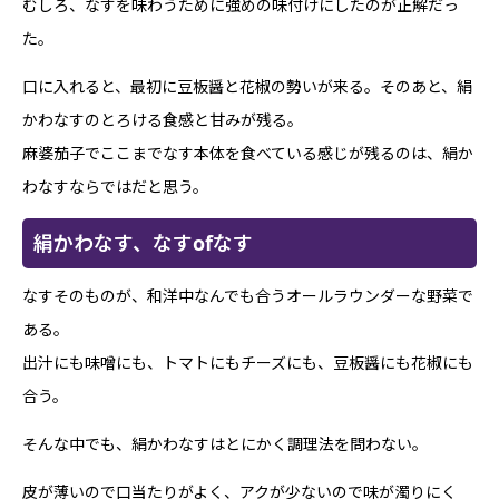
むしろ、なすを味わうために強めの味付けにしたのが正解だっ
た。
口に入れると、最初に豆板醤と花椒の勢いが来る。そのあと、絹
かわなすのとろける食感と甘みが残る。
麻婆茄子でここまでなす本体を食べている感じが残るのは、絹か
わなすならではだと思う。
絹かわなす、なすofなす
なすそのものが、和洋中なんでも合うオールラウンダーな野菜で
ある。
出汁にも味噌にも、トマトにもチーズにも、豆板醤にも花椒にも
合う。
そんな中でも、絹かわなすはとにかく調理法を問わない。
皮が薄いので口当たりがよく、アクが少ないので味が濁りにく