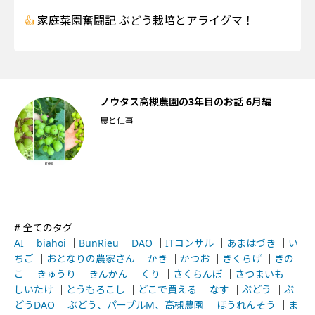
家庭菜園奮闘記 ぶどう栽培とアライグマ！
手
ノウタス高槻農園の3年目のお話 6月編
農と仕事
# 全てのタグ
AI
｜
biahoi
｜
BunRieu
｜
DAO
｜
ITコンサル
｜
あまはづき
｜
い
ちご
｜
おとなりの農家さん
｜
かき
｜
かつお
｜
きくらげ
｜
きの
こ
｜
きゅうり
｜
きんかん
｜
くり
｜
さくらんぼ
｜
さつまいも
｜
しいたけ
｜
とうもろこし
｜
どこで買える
｜
なす
｜
ぶどう
｜
ぶ
どうDAO
｜
ぶどう、パープルM、高槻農園
｜
ほうれんそう
｜
ま