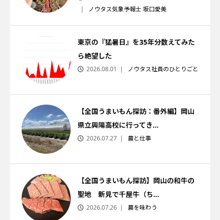
ノウタス気象予報士 坂口愛美
東京の『猛暑日』を35年分数えてみた
ら絶望した
2026.08.01
ノウタス社員のひとりごと
【全国うまいもん探訪：番外編】岡山
県立興陽高校に行ってき...
2026.07.27
農と仕事
【全国うまいもん探訪】岡山の和牛の
聖地 新見で千屋牛（ち...
2026.07.26
農を味わう