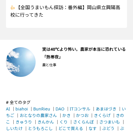
【全国うまいもん探訪：番外編】岡山県立興陽高
校に行ってきた
船
実は40℃より怖い。農家が本当に恐れている
「熱帯夜」
農と仕事
# 全てのタグ
AI
｜
biahoi
｜
BunRieu
｜
DAO
｜
ITコンサル
｜
あまはづき
｜
い
ちご
｜
おとなりの農家さん
｜
かき
｜
かつお
｜
きくらげ
｜
きの
こ
｜
きゅうり
｜
きんかん
｜
くり
｜
さくらんぼ
｜
さつまいも
｜
しいたけ
｜
とうもろこし
｜
どこで買える
｜
なす
｜
ぶどう
｜
ぶ