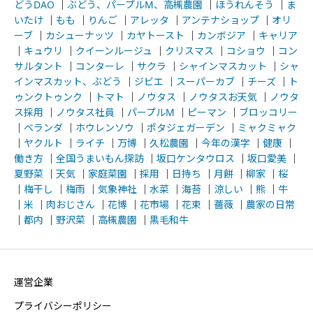
どうDAO
｜
ぶどう、パープルM、高槻農園
｜
ほうれんそう
｜
ま
いたけ
｜
もも
｜
りんご
｜
アレッタ
｜
アンテナショップ
｜
オリ
ーブ
｜
カシューナッツ
｜
カヤトースト
｜
カンボジア
｜
キャリア
｜
キュウリ
｜
クイーンルージュ
｜
クリスマス
｜
コショウ
｜
コン
サルタント
｜
コンターレ
｜
サクラ
｜
シャインマスカット
｜
シャ
インマスカット、ぶどう
｜
ジビエ
｜
スーパーカブ
｜
チーズ
｜
ト
ゥンクトゥンク
｜
トマト
｜
ノウタス
｜
ノウタスお天気
｜
ノウタ
ス採用
｜
ノウタス社員
｜
パープルM
｜
ピーマン
｜
ブロッコリー
｜
ベランダ
｜
ホウレンソウ
｜
ポタジェガーデン
｜
ミャクミャク
｜
ヤクルト
｜
ライチ
｜
万博
｜
久松農園
｜
今年の漢字
｜
健康
｜
働き方
｜
全国うまいもん探訪
｜
坂口ケンタウロス
｜
坂口愛美
｜
夏野菜
｜
天気
｜
家庭菜園
｜
採用
｜
日持ち
｜
月餅
｜
柳家
｜
桜
｜
梅干し
｜
梅雨
｜
気象神社
｜
水菜
｜
海苔
｜
涼しい
｜
熊
｜
牛
｜
米
｜
肉おじさん
｜
花博
｜
花市場
｜
花束
｜
薔薇
｜
農家の日常
｜
都内
｜
野沢菜
｜
高槻農園
｜
黒毛和牛
運営企業
プライバシーポリシー