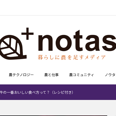
農テクノロジー
農と仕事
農コミュニティ
ノウタ
牛の一番おいしい食べ方って？（レシピ付き）