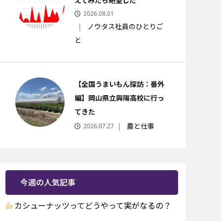
えてみたら絶望した
2026.08.01
ノウタス社員のひとりご
と
【全国うまいもん探訪：番外
編】岡山県立興陽高校に行っ
てきた
農と仕事
2026.07.27
今週の人気記事
カシューナッツってどうやって実がなるの？