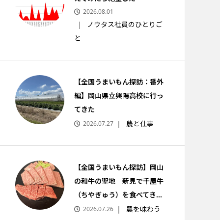
2026.08.01
ノウタス社員のひとりご
と
【全国うまいもん探訪：番外
編】岡山県立興陽高校に行っ
てきた
農と仕事
2026.07.27
【全国うまいもん探訪】岡山
の和牛の聖地 新見で千屋牛
（ちやぎゅう）を食べてき...
農を味わう
2026.07.26