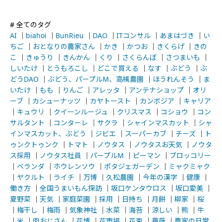
# 全てのタグ
AI
｜
biahoi
｜
BunRieu
｜
DAO
｜
ITコンサル
｜
あまはづき
｜
い
ちご
｜
おとなりの農家さん
｜
かき
｜
かつお
｜
きくらげ
｜
きの
こ
｜
きゅうり
｜
きんかん
｜
くり
｜
さくらんぼ
｜
さつまいも
｜
しいたけ
｜
とうもろこし
｜
どこで買える
｜
なす
｜
ぶどう
｜
ぶ
どうDAO
｜
ぶどう、パープルM、高槻農園
｜
ほうれんそう
｜
ま
いたけ
｜
もも
｜
りんご
｜
アレッタ
｜
アンテナショップ
｜
オリ
ーブ
｜
カシューナッツ
｜
カヤトースト
｜
カンボジア
｜
キャリア
｜
キュウリ
｜
クイーンルージュ
｜
クリスマス
｜
コショウ
｜
コン
サルタント
｜
コンターレ
｜
サクラ
｜
シャインマスカット
｜
シャ
インマスカット、ぶどう
｜
ジビエ
｜
スーパーカブ
｜
チーズ
｜
ト
ゥンクトゥンク
｜
トマト
｜
ノウタス
｜
ノウタスお天気
｜
ノウタ
ス採用
｜
ノウタス社員
｜
パープルM
｜
ピーマン
｜
ブロッコリー
｜
ベランダ
｜
ホウレンソウ
｜
ポタジェガーデン
｜
ミャクミャク
｜
ヤクルト
｜
ライチ
｜
万博
｜
久松農園
｜
今年の漢字
｜
健康
｜
働き方
｜
全国うまいもん探訪
｜
坂口ケンタウロス
｜
坂口愛美
｜
夏野菜
｜
天気
｜
家庭菜園
｜
採用
｜
日持ち
｜
月餅
｜
柳家
｜
桜
｜
梅干し
｜
梅雨
｜
気象神社
｜
水菜
｜
海苔
｜
涼しい
｜
熊
｜
牛
｜
米
｜
肉おじさん
｜
花博
｜
花市場
｜
花束
｜
薔薇
｜
農家の日常