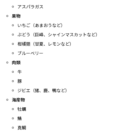
アスパラガス
果物
いちご（あまおうなど）
ぶどう（巨峰、シャインマスカットなど）
柑橘類（甘夏、レモンなど）
ブルーベリー
肉類
牛
豚
ジビエ（猪、鹿、鴨など）
海産物
牡蠣
鯖
真鯛