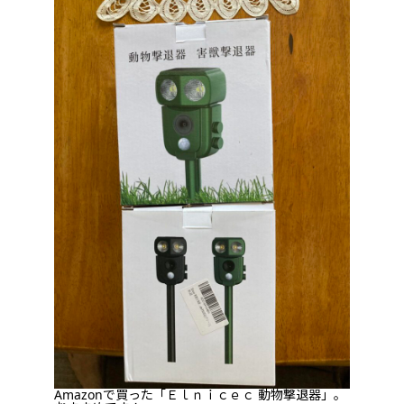
Amazonで買った「Ｅｌｎｉｃｅｃ 動物撃退器」。