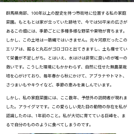
群馬県南部、100年以上の歴史を持つ市街地に位置する私の家庭
菜園。もともとは家が立っていた跡地で、今では50平米の広さが
あるこの畑には、季節ごとに多種多様な野菜や果物が育ちます。
しかし、この土地は一筋縄ではいきません。元々河原だったこの
エリアは、掘ると丸石がゴロゴロと出てきますし、土も痩せてい
て栄養が不足しがち。とはいえ、水はけは非常に良いのが唯一の
救いです。こうした環境にもかかわらず、自然に任せた無農薬栽
培を心がけており、毎年春から秋にかけて、アブラナやトマト、
さつまいもやキウイなど、季節の恵みを楽しんでいます。
しかし、私の家庭菜園には、ここ数年、予想外の訪問者が現れま
した。アライグマです。この愛らしい見た目の動物の存在を私が
認識したのは、1年前のこと。私が大切に育てている巨峰を、ま
るで自分のもののように食べてしまうのです。