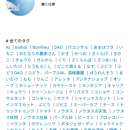
農と仕事
# 全てのタグ
AI
｜
biahoi
｜
BunRieu
｜
DAO
｜
ITコンサル
｜
あまはづき
｜
い
ちご
｜
おとなりの農家さん
｜
かき
｜
かつお
｜
きくらげ
｜
きの
こ
｜
きゅうり
｜
きんかん
｜
くり
｜
さくらんぼ
｜
さつまいも
｜
しいたけ
｜
とうもろこし
｜
どこで買える
｜
なす
｜
ぶどう
｜
ぶ
どうDAO
｜
ぶどう、パープルM、高槻農園
｜
ほうれんそう
｜
ま
いたけ
｜
もも
｜
りんご
｜
アレッタ
｜
アンテナショップ
｜
オリ
ーブ
｜
カシューナッツ
｜
カヤトースト
｜
カンボジア
｜
キャリア
｜
キュウリ
｜
クイーンルージュ
｜
クリスマス
｜
コショウ
｜
コン
サルタント
｜
コンターレ
｜
サクラ
｜
シャインマスカット
｜
シャ
インマスカット、ぶどう
｜
ジビエ
｜
スーパーカブ
｜
チーズ
｜
ト
ゥンクトゥンク
｜
トマト
｜
ノウタス
｜
ノウタスお天気
｜
ノウタ
ス採用
｜
ノウタス社員
｜
パープルM
｜
ピーマン
｜
ブロッコリー
｜
ベランダ
｜
ホウレンソウ
｜
ポタジェガーデン
｜
ミャクミャク