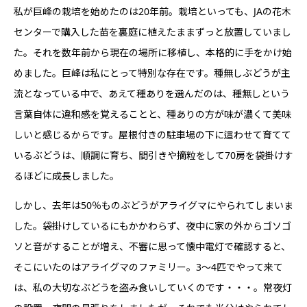
私が巨峰の栽培を始めたのは20年前。栽培といっても、JAの花木
センターで購入した苗を裏庭に植えたままずっと放置していまし
た。それを数年前から現在の場所に移植し、本格的に手をかけ始
めました。巨峰は私にとって特別な存在です。種無しぶどうが主
流となっている中で、あえて種ありを選んだのは、種無しという
言葉自体に違和感を覚えることと、種ありの方が味が濃くて美味
しいと感じるからです。屋根付きの駐車場の下に這わせて育てて
いるぶどうは、順調に育ち、間引きや摘粒をして70房を袋掛けす
るほどに成長しました。
しかし、去年は50％ものぶどうがアライグマにやられてしまいま
した。袋掛けしているにもかかわらず、夜中に家の外からゴソゴ
ソと音がすることが増え、不審に思って懐中電灯で確認すると、
そこにいたのはアライグマのファミリー。3〜4匹でやって来て
は、私の大切なぶどうを盗み食いしていくのです・・・。常夜灯